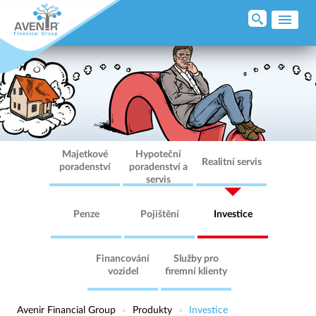
ÚVOD
O NÁS
PORADENSTVÍ
PRODUKTY
Majetkové
Hypoteční
Realitní servis
poradenství
poradenství a
servis
PODPORUJEME
Penze
Pojištění
Investice
KARIÉRA
Financování
Služby pro
KONTAKT
vozidel
firemní klienty
KLIENTSKÁ ZÓNA
Avenir Financial Group
»
Produkty
»
Investice