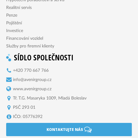
Realitní servis
Penze
Pojištění
Investice
Financování vozidel
Služby pro firemní klienty
SÍDLO SPOLEČNOSTI
+420 770 667 766
info@avenirgroup.cz
www.avenirgroup.cz
Tř. T.G. Masaryka 1009, Mladá Boleslav
PSČ 293 01
IČO: 05776392
KONTAKTUJTE NÁS