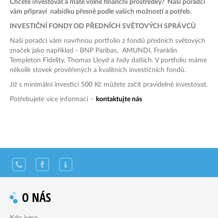
Chcete investovat a máte volné finanční prostředky? Naši poradci
vám připraví nabídku přesně podle vašich možností a potřeb.
INVESTIČNÍ FONDY OD PŘEDNÍCH SVĚTOVÝCH SPRÁVCŮ
Naši poradci vám navrhnou portfolio z fondů předních světových
značek jako například - BNP Paribas, AMUNDI, Franklin
Templeton Fidelity, Thomas Lloyd a řady dalších. V portfoliu máme
několik stovek prověřených a kvalitních investičních fondů.
Již s minimální investicí 500 Kč můžete začít pravidelně investovat.
Potřebujete více informací –
kontaktujte nás
O NÁS
Kdo jsme