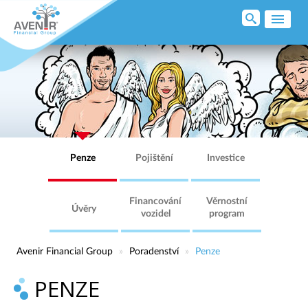
ÚVOD
O NÁS
PORADENSTVÍ
PRODUKTY
Penze
Pojištění
Investice
PODPORUJEME
Financování
Věrnostní
Úvěry
KARIÉRA
vozidel
program
Avenir Financial Group
»
Poradenství
»
Penze
KONTAKT
PENZE
KLIENTSKÁ ZÓNA