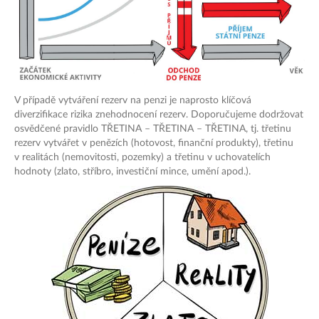
V případě vytváření rezerv na penzi je naprosto klíčová
diverzifikace rizika znehodnocení rezerv. Doporučujeme dodržovat
osvědčené pravidlo TŘETINA – TŘETINA – TŘETINA, tj. třetinu
rezerv vytvářet v penězích (hotovost, finanční produkty), třetinu
v realitách (nemovitosti, pozemky) a třetinu v uchovatelích
hodnoty (zlato, stříbro, investiční mince, umění apod.).