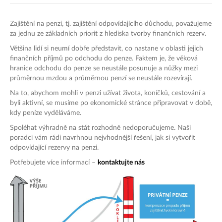
Zajištění na penzi, tj. zajištění odpovídajícího důchodu, považujeme
za jednu ze základních priorit z hlediska tvorby finančních rezerv.
Většina lidí si neumí dobře představit, co nastane v oblasti jejich
finančních příjmů po odchodu do penze. Faktem je, že věková
hranice odchodu do penze se neustále posunuje a nůžky mezi
průměrnou mzdou a průměrnou penzí se neustále rozevírají.
Na to, abychom mohli v penzi užívat života, koníčků, cestování a
byli aktivní, se musíme po ekonomické stránce připravovat v době,
kdy peníze vyděláváme.
Spoléhat výhradně na stát rozhodně nedoporučujeme. Naši
poradci vám rádi navrhnou nejvhodnější řešení, jak si vytvořit
odpovídající rezervy na penzi.
Potřebujete více informací –
kontaktujte nás